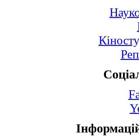
Науко
Кіносту
Реп
Соціа
F
Y
Інформаці