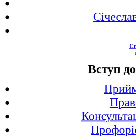
Січесла
Сп
Вступ до
Прийм
Прав
Консультац
Профоріє