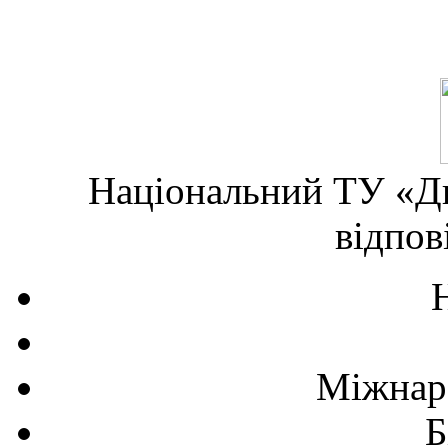
Національний ТУ «Дн
відпов
Міжнаро
Б