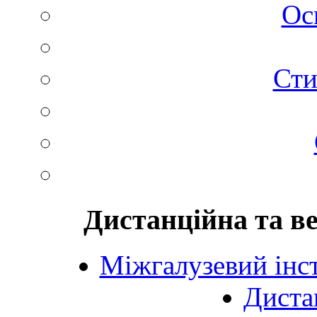
Ос
Сти
Дистанційна та в
Міжгалузевий інст
Диста