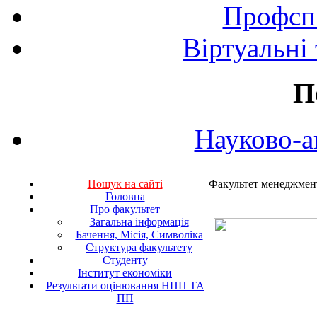
Профспі
Віртуальні
П
Науково-а
Пошук на сайті
Факультет менеджмент
Головна
Про факультет
Загальна інформація
Бачення, Місія, Символіка
Структура факультету
Студенту
Інститут економіки
Результати оцінювання НПП ТА
ПП