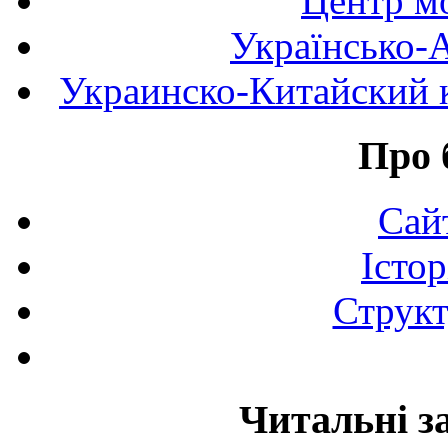
Центр мо
Українсько-
Украинско-Китайский к
Про 
Сай
Істор
Структ
Читальні з