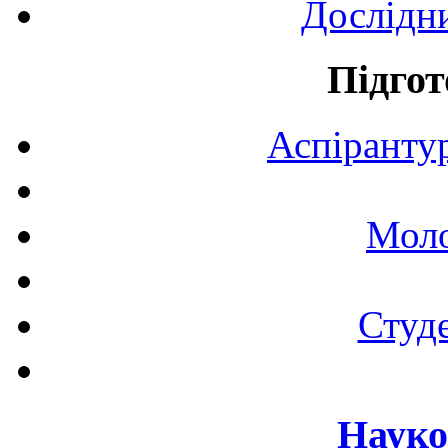
Дослідн
Підгот
Аспірантур
Моло
Студе
Науко