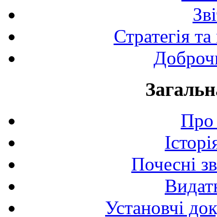
Зв
Стратегія та
Доброчи
Загальн
Про 
Історі
Почесні з
Видат
Установчі до