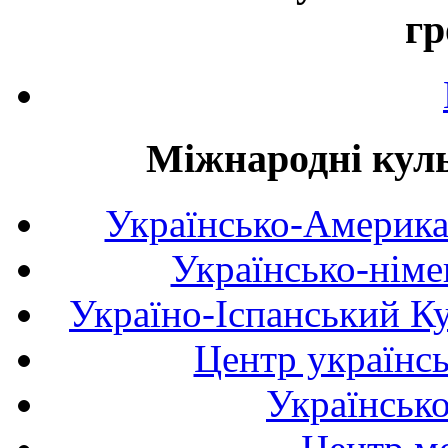
гр
Міжнародні куль
Українсько-Америка
Українсько-німе
Україно-Іспанський К
Центр українсь
Українськ